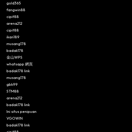
gold365
fangwin88
cipit88
arena212
cipit88
ikan189
musang178
badak178
金山WPS
whatsapp 網頁
badak178 link
musang178
gbk99
STM88
arena212
badak178 link
Ini situs penipuan
VGOWIN
badak178 link
cipit88