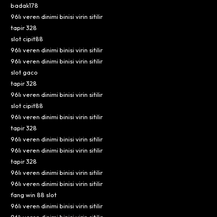
badak178
96lı veren dinimi binisi virin sitilir
tapir 328
slot cipit88
96lı veren dinimi binisi virin sitilir
96lı veren dinimi binisi virin sitilir
slot gaco
tapir 328
96lı veren dinimi binisi virin sitilir
slot cipit88
96lı veren dinimi binisi virin sitilir
tapir 328
96lı veren dinimi binisi virin sitilir
96lı veren dinimi binisi virin sitilir
tapir 328
96lı veren dinimi binisi virin sitilir
96lı veren dinimi binisi virin sitilir
fang win 88 slot
96lı veren dinimi binisi virin sitilir
96lı veren dinimi binisi virin sitilir