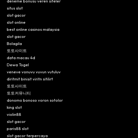
deneme bonusu veren siteler
situs slot
slot gacor
slot online
best online casinos malaysia
slot gacor
Bolagila
토토사이트
data macau 4d
Dewa Togel
veneve vonuvu vuvun vutuluv
diritmit binisit viritn sitilirt
토토사이트
토토커뮤니티
donomo bonoso voron sotolor
king slot
violin88
slot gacor
paris88 slot
slot gacor terpercaya