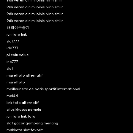
96lı veren dinimi binisi virin sitilir
96lı veren dinimi binisi virin sitilir
96lı veren dinimi binisi virin sitilir
해외야구중계
junitoto link
slot777
ide777
pi coin value
ino777
slot
marettoto alternatif
marettoto
meilleur site de paris sportif international
mei4d
link toto alternatif
situs khusus pemula
junitoto link toto
slot gacor gampang menang
mahkota slot favorit