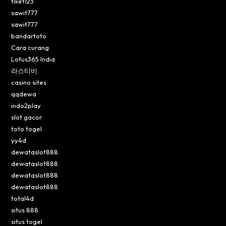
tiket123
sawit777
sawit777
bandartoto
Cara curang
Lotus365 India
라스티비
casino sites
qqdewa
indo2play
slot gacor
toto togel
yy4d
dewataslot888
dewataslot888
dewataslot888
dewataslot888
total4d
situs 888
situs togel