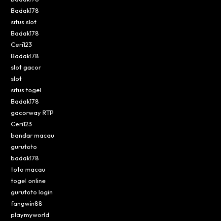
Badak178
situs slot
Badak178
Ceri123
Badak178
slot gacor
slot
situs togel
Badak178
gacorway RTP
Ceri123
bandar macau
gurutoto
badak178
toto macau
togel online
gurutoto login
fangwin88
playmyworld