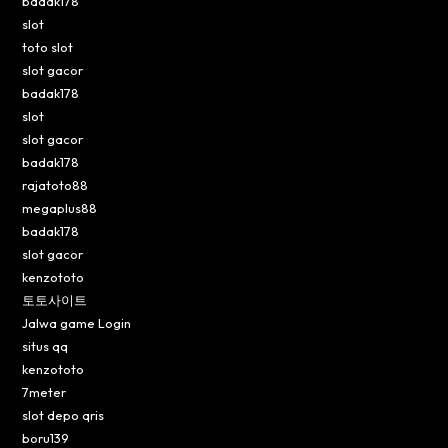
badak178
slot
toto slot
slot gacor
badak178
slot
slot gacor
badak178
rajatoto88
megaplus88
badak178
slot gacor
kenzototo
토토사이트
Jalwa game Login
situs qq
kenzototo
7meter
slot depo qris
boru139