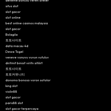
deneme bonusu veren siteler
situs slot
slot gacor
slot online
best online casinos malaysia
slot gacor
Bolagila
토토사이트
data macau 4d
Dewa Togel
veneve vonuvu vuvun vutuluv
diritmit binisit viritn sitilirt
토토사이트
토토커뮤니티
donomo bonoso voron sotolor
king slot
violin88
slot gacor
paris88 slot
slot gacor terpercaya