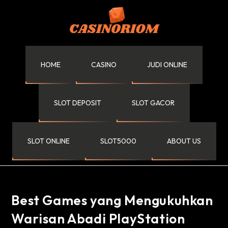
HOME
CASINO
JUDI ONLINE
SLOT DEPOSIT
SLOT GACOR
SLOT ONLINE
SLOT5000
ABOUT US
Best Games yang Mengukuhkan
Warisan Abadi PlayStation