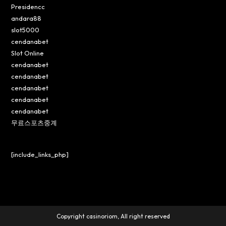
Presidencc
andara88
slot5000
cendanabet
Slot Online
cendanabet
cendanabet
cendanabet
cendanabet
cendanabet
무료스포츠중계
[include_links_php]
Copyright casinoriom, All right reserved