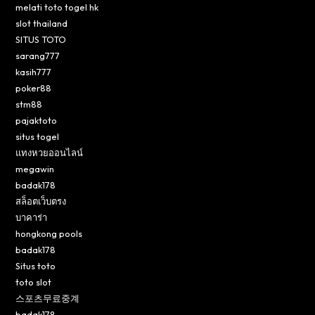
melati toto togel hk
slot thailand
SITUS TOTO
sarang777
kasih777
poker88
stm88
pajaktoto
situs togel
แทงหวยออนไลน์
megawin
badak178
สล็อตเว็บตรง
บาคาร่า
hongkong pools
badak178
Situs toto
toto slot
스포츠무료중계
badak178