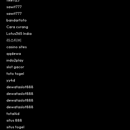
sawit777
sawit777
bandartoto
Cara curang
Lotus365 India
라스티비
casino sites
qqdewa
indo2play
slot gacor
toto togel
yy4d
dewataslot888
dewataslot888
dewataslot888
dewataslot888
total4d
situs 888
situs togel