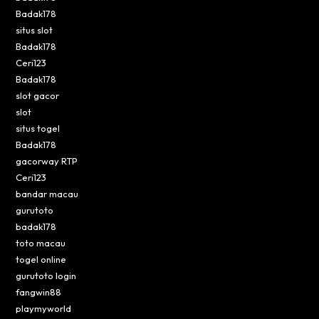
Badak178
situs slot
Badak178
Ceri123
Badak178
slot gacor
slot
situs togel
Badak178
gacorway RTP
Ceri123
bandar macau
gurutoto
badak178
toto macau
togel online
gurutoto login
fangwin88
playmyworld