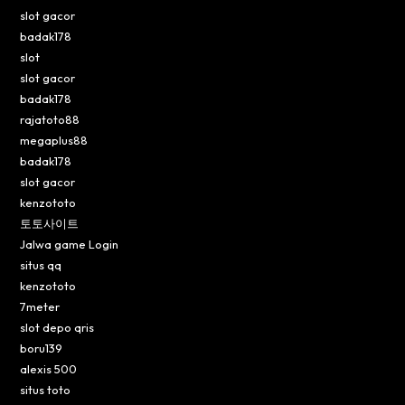
slot gacor
badak178
slot
slot gacor
badak178
rajatoto88
megaplus88
badak178
slot gacor
kenzototo
토토사이트
Jalwa game Login
situs qq
kenzototo
7meter
slot depo qris
boru139
alexis 500
situs toto