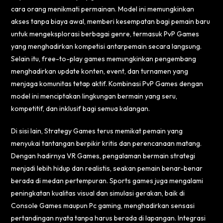
cara orang menikmati permainan. Model ini memungkinkan
akses tanpa biaya awal, memberi kesempatan bagi pemain baru
untuk mengeksplorasi berbagai genre, termasuk PvP Games
yang menghadirkan kompetisi antarpemain secara langsung.
Selain itu, free-to-play games memungkinkan pengembang
menghadirkan update konten, event, dan turnamen yang
menjaga komunitas tetap aktif. Kombinasi PvP Games dengan
model ini menciptakan lingkungan bermain yang seru,
kompetitif, dan inklusif bagi semua kalangan.
Di sisi lain, Strategy Games terus memikat pemain yang
menyukai tantangan berpikir kritis dan perencanaan matang.
Dengan hadirnya VR Games, pengalaman bermain strategi
menjadi lebih hidup dan realistis, seakan pemain benar-benar
berada di medan pertempuran. Sports games juga mengalami
peningkatan kualitas visual dan simulasi gerakan, baik di
Console Games maupun Pc gaming, menghadirkan sensasi
pertandingan nyata tanpa harus berada di lapangan. Integrasi