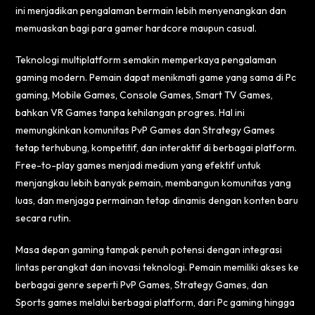
ini menjadikan pengalaman bermain lebih menyenangkan dan
memuaskan bagi para gamer hardcore maupun casual.
Teknologi multiplatform semakin memperkaya pengalaman
gaming modern. Pemain dapat menikmati game yang sama di Pc
gaming, Mobile Games, Console Games, Smart TV Games,
bahkan VR Games tanpa kehilangan progres. Hal ini
memungkinkan komunitas PvP Games dan Strategy Games
tetap terhubung, kompetitif, dan interaktif di berbagai platform.
Free-to-play games menjadi medium yang efektif untuk
menjangkau lebih banyak pemain, membangun komunitas yang
luas, dan menjaga permainan tetap dinamis dengan konten baru
secara rutin.
Masa depan gaming tampak penuh potensi dengan integrasi
lintas perangkat dan inovasi teknologi. Pemain memiliki akses ke
berbagai genre seperti PvP Games, Strategy Games, dan
Sports games melalui berbagai platform, dari Pc gaming hingga