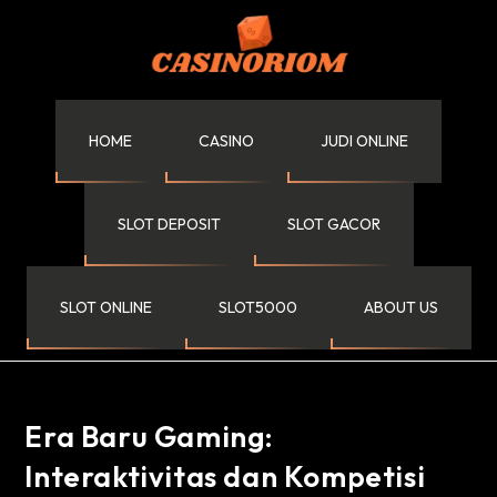
HOME
CASINO
JUDI ONLINE
SLOT DEPOSIT
SLOT GACOR
SLOT ONLINE
SLOT5000
ABOUT US
Era Baru Gaming:
Interaktivitas dan Kompetisi