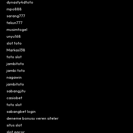
dynasty4dtoto
mpo888
sarang777
tekun777
musimtogel
unyu168
slot toto
Markas138
toto slot
jambitoto
jambi toto
nagawin
jambitoto
sabangjitu
casiobet
toto slot
sabangbet login
deneme bonusu veren siteler
situs slot
slot gacor