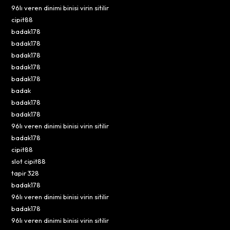
96lı veren dinimi binisi virin sitilir
cipit88
badak178
badak178
badak178
badak178
badak178
badak
badak178
badak178
96lı veren dinimi binisi virin sitilir
badak178
cipit88
slot cipit88
tapir 328
badak178
96lı veren dinimi binisi virin sitilir
badak178
96lı veren dinimi binisi virin sitilir