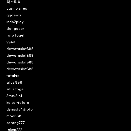
라스티비
casino sites
qqdewa
indo2play
slot gacor
toto togel
yy4d
dewataslot888
dewataslot888
dewataslot888
dewataslot888
total4d
situs 888
situs togel
Situs Slot
kaisar4dtoto
dynasty4dtoto
mpo888
sarang777
tekun777