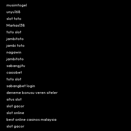
musimtogel
unyu168
slot toto
Markas138
toto slot
jambitoto
jambi toto
nagawin
jambitoto
sabangjitu
casiobet
toto slot
sabangbet login
deneme bonusu veren siteler
situs slot
slot gacor
slot online
best online casinos malaysia
slot gacor