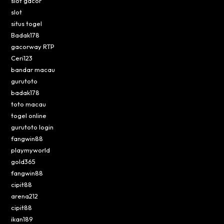
slot gacor
slot
situs togel
Badak178
gacorway RTP
Ceri123
bandar macau
gurutoto
badak178
toto macau
togel online
gurutoto login
fangwin88
playmyworld
gold365
fangwin88
cipit88
arena212
cipit88
ikan189