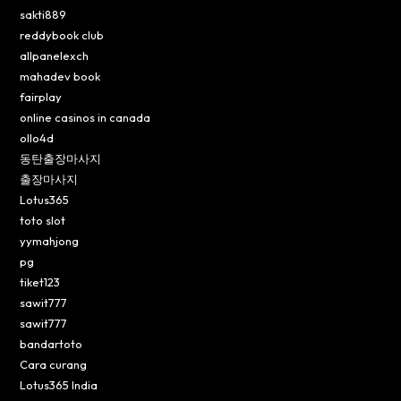
sakti889
reddybook club
allpanelexch
mahadev book
fairplay
online casinos in canada
ollo4d
동탄출장마사지
출장마사지
Lotus365
toto slot
yymahjong
pg
tiket123
sawit777
sawit777
bandartoto
Cara curang
Lotus365 India