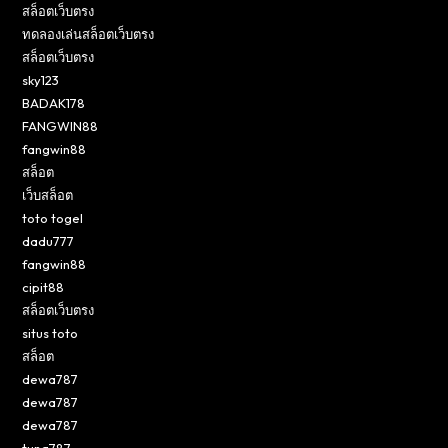
สล็อตเว็บตรง
ทดลองเล่นสล็อตเว็บตรง
สล็อตเว็บตรง
sky123
BADAK178
FANGWIN88
fangwin88
สล็อต
เว็บสล็อต
toto togel
dadu777
fangwin88
cipit88
สล็อตเว็บตรง
situs toto
สล็อต
dewa787
dewa787
dewa787
tuna787