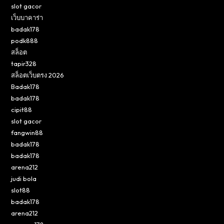
slot gacor
เว็บบาคาร่า
badak178
podk888
สล็อต
tapir328
สล็อตเว็บตรง 2026
Badak178
badak178
cipit88
slot gacor
fangwin88
badak178
badak178
arena212
judi bola
slot88
badak178
arena212