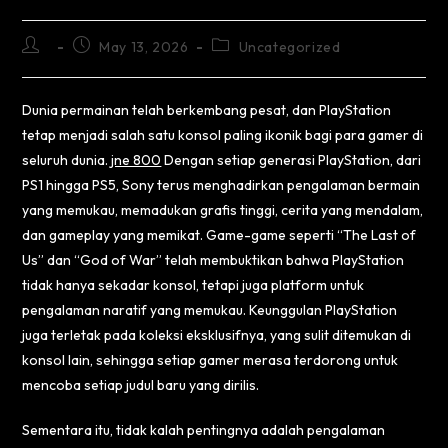
May 13, 2026
Uncategorized
Dunia permainan telah berkembang pesat, dan PlayStation
tetap menjadi salah satu konsol paling ikonik bagi para gamer di
seluruh dunia.
jne 800
Dengan setiap generasi PlayStation, dari
PS1 hingga PS5, Sony terus menghadirkan pengalaman bermain
yang memukau, memadukan grafis tinggi, cerita yang mendalam,
dan gameplay yang memikat. Game-game seperti “The Last of
Us” dan “God of War” telah membuktikan bahwa PlayStation
tidak hanya sekadar konsol, tetapi juga platform untuk
pengalaman naratif yang memukau. Keunggulan PlayStation
juga terletak pada koleksi eksklusifnya, yang sulit ditemukan di
konsol lain, sehingga setiap gamer merasa terdorong untuk
mencoba setiap judul baru yang dirilis.
Sementara itu, tidak kalah pentingnya adalah pengalaman