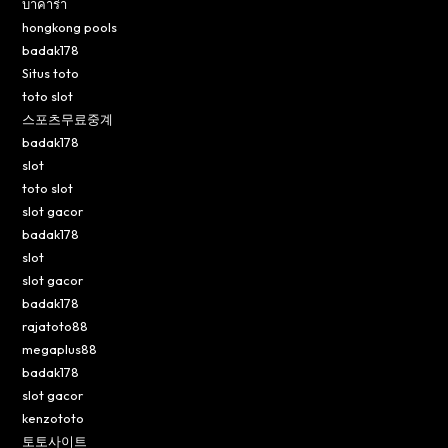
บาคาร่า
hongkong pools
badak178
Situs toto
toto slot
스포츠무료중계
badak178
slot
toto slot
slot gacor
badak178
slot
slot gacor
badak178
rajatoto88
megaplus88
badak178
slot gacor
kenzototo
토토사이트