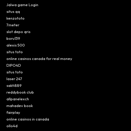
Jalwa game Login
situs qq
kenzototo
7meter
slot depo qris
boru139
alexis 500
situs toto
online casinos canada for real money
DIPO4D
situs toto
laser 247
sakti889
reddybook club
allpanelexch
mahadev book
fairplay
online casinos in canada
ollo4d