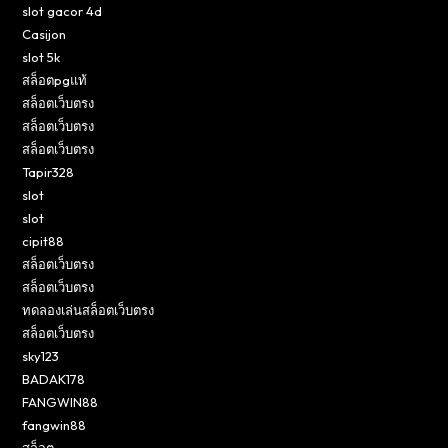
slot gacor 4d
Casijon
slot 5k
สล็อตpgแท้
สล็อตเว็บตรง
สล็อตเว็บตรง
สล็อตเว็บตรง
Tapir328
slot
slot
cipit88
สล็อตเว็บตรง
สล็อตเว็บตรง
ทดลองเล่นสล็อตเว็บตรง
สล็อตเว็บตรง
sky123
BADAK178
FANGWIN88
fangwin88
สล็อต