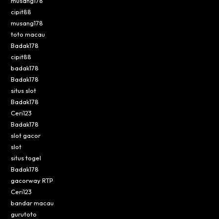
musang178
cipit88
musang178
toto macau
Badak178
cipit88
badak178
Badak178
situs slot
Badak178
Ceri123
Badak178
slot gacor
slot
situs togel
Badak178
gacorway RTP
Ceri123
bandar macau
gurutoto