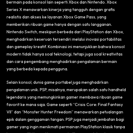
bermain pada konsol lain seperti Xbox dan Nintendo. Xbox
Series X menawarkan kinerja yang tangguh dengan grafis
realistis dan akses ke layanan Xbox Game Pass, yang
memberikan ribuan game hanya dengan satu langganan.
Nintendo Switch, meskipun berbeda dari PlayStation dan Xbox,
menghadirkan keseruan tersendiri melalui inovasi portabilitas
dan gameplay kreatif. Kombinasi ini menunjukkan bahwa konsol
modern tidak hanya soal teknologi, tetapi juga soal kreativitas
dan cara pengembang menghadirkan pengalaman bermain
yang berbeda kepada pengguna.
Selain konsol, dunia game portabel juga menghadirkan
pengalaman unik. PSP, misalnya, merupakan salah satu handheld
legendaris yang memungkinkan gamer membawa ribuan game
favorit ke mana saja. Game seperti “Crisis Core: Final Fantasy
VII” dan “Monster Hunter Freedom” menawarkan petualangan
epik dalam genggaman tangan. PSP juga menjadi jembatan bagi
gamer yang ingin menikmati permainan PlayStation klasik tanpa