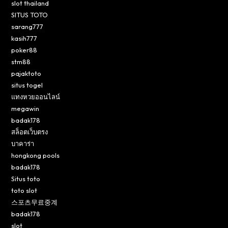
slot thailand
SITUS TOTO
sarang777
kasih777
poker88
stm88
pajaktoto
situs togel
แทงหวยออนไลน์
megawin
badak178
สล็อตเว็บตรง
บาคาร่า
hongkong pools
badak178
Situs toto
toto slot
스포츠무료중계
badak178
slot