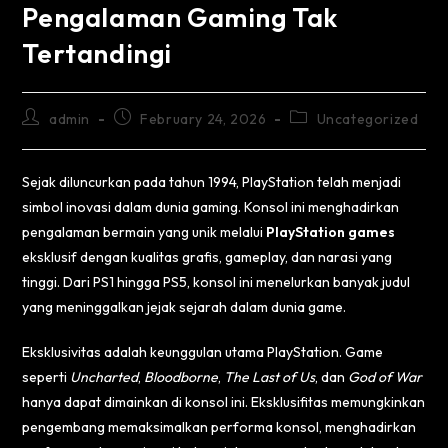
Pengalaman Gaming Tak
Tertandingi
admin
February 24, 2026
Uncategorized
Sejak diluncurkan pada tahun 1994, PlayStation telah menjadi
simbol inovasi dalam dunia gaming. Konsol ini menghadirkan
pengalaman bermain yang unik melalui
PlayStation games
eksklusif dengan kualitas grafis, gameplay, dan narasi yang
tinggi. Dari PS1 hingga PS5, konsol ini menelurkan banyak judul
yang meninggalkan jejak sejarah dalam dunia game.
Eksklusivitas adalah keunggulan utama PlayStation. Game
seperti
Uncharted
,
Bloodborne
,
The Last of Us
, dan
God of War
hanya dapat dimainkan di konsol ini. Eksklusifitas memungkinkan
pengembang memaksimalkan performa konsol, menghadirkan