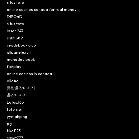
situs toto
online casinos canada for real money
DIPO4D
situs toto
laser 247
sakti889
reddybook club
allpanelexch
mahadev book
fairplay
online casinos in canada
ollo4d
동탄출장마사지
출장마사지
Lotus365
toto slot
yymahjong
pg
tiket123
sawit777