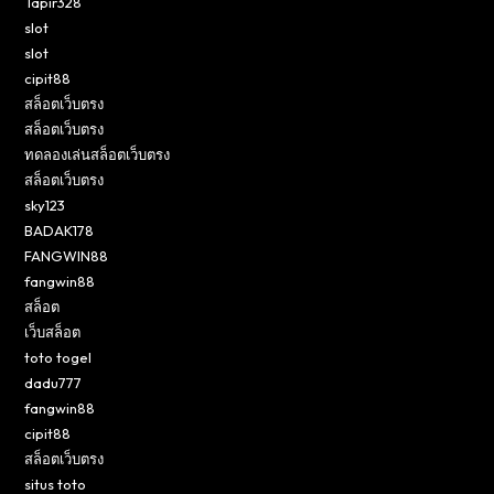
Tapir328
slot
slot
cipit88
สล็อตเว็บตรง
สล็อตเว็บตรง
ทดลองเล่นสล็อตเว็บตรง
สล็อตเว็บตรง
sky123
BADAK178
FANGWIN88
fangwin88
สล็อต
เว็บสล็อต
toto togel
dadu777
fangwin88
cipit88
สล็อตเว็บตรง
situs toto