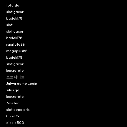
toto slot
slot gacor
badak178
slot
slot gacor
badak178
rajatoto88
megaplus88
badak178
slot gacor
kenzototo
토토사이트
Jalwa game Login
situs qq
kenzototo
7meter
slot depo qris
boru139
alexis 500