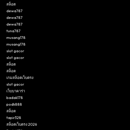
สล็อต
dewa787
dewa787
dewa787
tuna787
musang178
musang178
slot gacor
slot gacor
สล็อต
สล็อต
เกมสล็อตเว็บตรง
slot gacor
เว็บบาคาร่า
badak178
podk888
สล็อต
tapir328
สล็อตเว็บตรง 2026