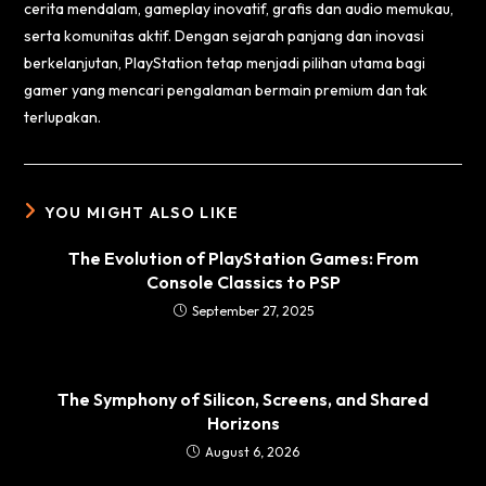
cerita mendalam, gameplay inovatif, grafis dan audio memukau,
serta komunitas aktif. Dengan sejarah panjang dan inovasi
berkelanjutan, PlayStation tetap menjadi pilihan utama bagi
gamer yang mencari pengalaman bermain premium dan tak
terlupakan.
YOU MIGHT ALSO LIKE
The Evolution of PlayStation Games: From
Console Classics to PSP
September 27, 2025
The Symphony of Silicon, Screens, and Shared
Horizons
August 6, 2026